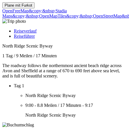
Plane mit
Furkot
OpenFreeMap
&copy;&nbsp;Stadia
Maps
&copy;&nbsp;OpenMapTiles
&copy;&nbsp;OpenStreetMap&nbs
Reiseverlauf
Reiseführer
North Ridge Scenic Byway
1 Tag
/
9 Meilen
/
17 Minuten
The roadway follows the northernmost ancient beach ridge across
Avon and Sheffield at a range of 670 to 690 feet above sea level,
and is full of beautiful scenery.
Tag 1
North Ridge Scenic Byway
9:00
-
8.8 Meilen
/
17 Minuten
-
9:17
North Ridge Scenic Byway