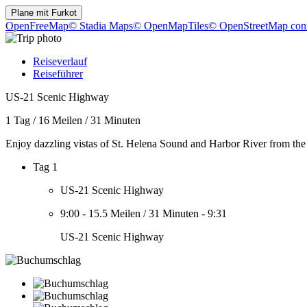
Plane mit
Furkot
OpenFreeMap
© Stadia Maps
© OpenMapTiles
© OpenStreetMap cont
Reiseverlauf
Reiseführer
US-21 Scenic Highway
1 Tag
/
16 Meilen
/
31 Minuten
Enjoy dazzling vistas of St. Helena Sound and Harbor River from th
Tag 1
US-21 Scenic Highway
9:00
-
15.5 Meilen
/
31 Minuten
-
9:31
US-21 Scenic Highway