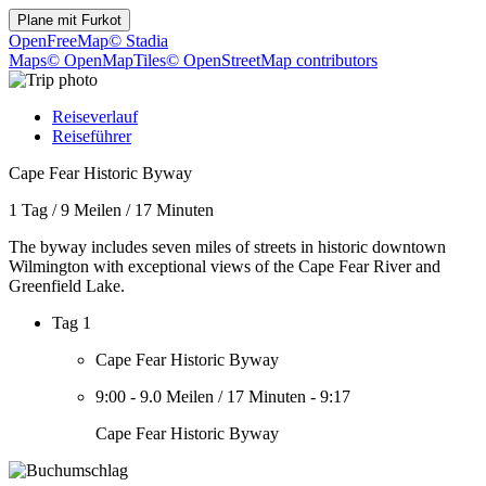
Plane mit
Furkot
OpenFreeMap
© Stadia
Maps
© OpenMapTiles
© OpenStreetMap contributors
Reiseverlauf
Reiseführer
Cape Fear Historic Byway
1 Tag
/
9 Meilen
/
17 Minuten
The byway includes seven miles of streets in historic downtown
Wilmington with exceptional views of the Cape Fear River and
Greenfield Lake.
Tag 1
Cape Fear Historic Byway
9:00
-
9.0 Meilen
/
17 Minuten
-
9:17
Cape Fear Historic Byway