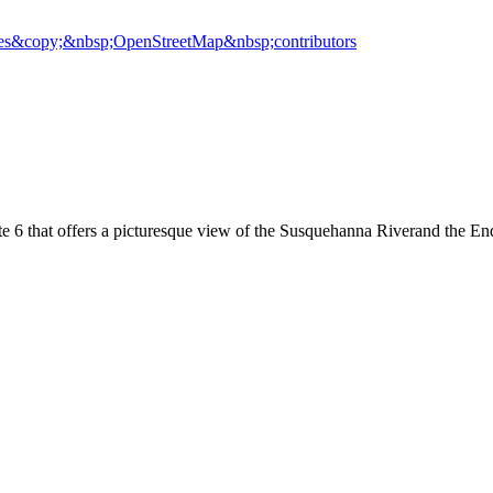
es
&copy;&nbsp;OpenStreetMap&nbsp;contributors
te 6 that offers a picturesque view of the Susquehanna Riverand the En