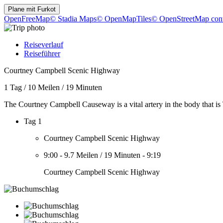
Plane mit
Furkot
OpenFreeMap
© Stadia Maps
© OpenMapTiles
© OpenStreetMap cont
Reiseverlauf
Reiseführer
Courtney Campbell Scenic Highway
1 Tag
/
10 Meilen
/
19 Minuten
The Courtney Campbell Causeway is a vital artery in the body that is T
Tag 1
Courtney Campbell Scenic Highway
9:00
-
9.7 Meilen
/
19 Minuten
-
9:19
Courtney Campbell Scenic Highway