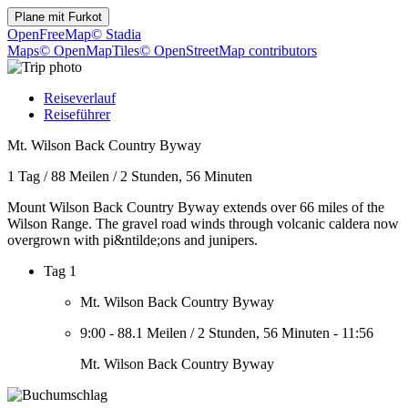
Plane mit
Furkot
OpenFreeMap
© Stadia
Maps
© OpenMapTiles
© OpenStreetMap contributors
Reiseverlauf
Reiseführer
Mt. Wilson Back Country Byway
1 Tag
/
88 Meilen
/
2 Stunden, 56 Minuten
Mount Wilson Back Country Byway extends over 66 miles of the
Wilson Range. The gravel road winds through volcanic caldera now
overgrown with pi&ntilde;ons and junipers.
Tag 1
Mt. Wilson Back Country Byway
9:00
-
88.1 Meilen
/
2 Stunden, 56 Minuten
-
11:56
Mt. Wilson Back Country Byway