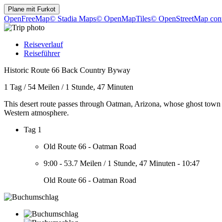
Plane mit
Furkot
OpenFreeMap
© Stadia Maps
© OpenMapTiles
© OpenStreetMap cont
Reiseverlauf
Reiseführer
Historic Route 66 Back Country Byway
1 Tag
/
54 Meilen
/
1 Stunde, 47 Minuten
This desert route passes through Oatman, Arizona, whose ghost town a
Western atmosphere.
Tag 1
Old Route 66 - Oatman Road
9:00
-
53.7 Meilen
/
1 Stunde, 47 Minuten
-
10:47
Old Route 66 - Oatman Road