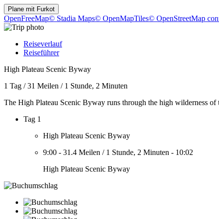
Plane mit
Furkot
OpenFreeMap
© Stadia Maps
© OpenMapTiles
© OpenStreetMap cont
Reiseverlauf
Reiseführer
High Plateau Scenic Byway
1 Tag
/
31 Meilen
/
1 Stunde, 2 Minuten
The High Plateau Scenic Byway runs through the high wilderness of th
Tag 1
High Plateau Scenic Byway
9:00
-
31.4 Meilen
/
1 Stunde, 2 Minuten
-
10:02
High Plateau Scenic Byway