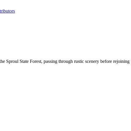
ributors
e Sproul State Forest, passing through rustic scenery before rejoinin