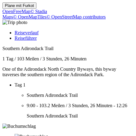
Plane mit
Furkot
OpenFreeMap
© Stadia
Maps
© OpenMapTiles
© OpenStreetMap contributors
Reiseverlauf
Reiseführer
Southern Adirondack Trail
1 Tag
/
103 Meilen
/
3 Stunden, 26 Minuten
One of the Adirondack North Country Byways, this byway
traverses the southern region of the Adirondack Park.
Tag 1
Southern Adirondack Trail
9:00
-
103.2 Meilen
/
3 Stunden, 26 Minuten
-
12:26
Southern Adirondack Trail