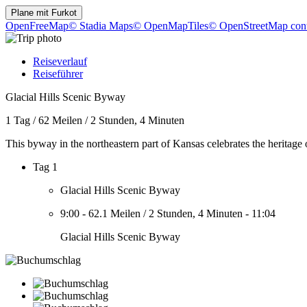
Plane mit
Furkot
OpenFreeMap
© Stadia Maps
© OpenMapTiles
© OpenStreetMap cont
Reiseverlauf
Reiseführer
Glacial Hills Scenic Byway
1 Tag
/
62 Meilen
/
2 Stunden, 4 Minuten
This byway in the northeastern part of Kansas celebrates the heritage 
Tag 1
Glacial Hills Scenic Byway
9:00
-
62.1 Meilen
/
2 Stunden, 4 Minuten
-
11:04
Glacial Hills Scenic Byway