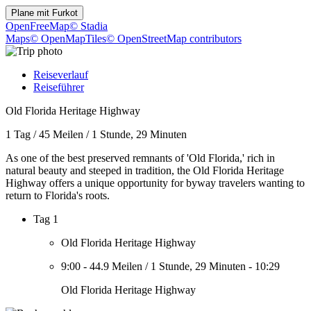
Plane mit
Furkot
OpenFreeMap
© Stadia
Maps
© OpenMapTiles
© OpenStreetMap contributors
Reiseverlauf
Reiseführer
Old Florida Heritage Highway
1 Tag
/
45 Meilen
/
1 Stunde, 29 Minuten
As one of the best preserved remnants of 'Old Florida,' rich in
natural beauty and steeped in tradition, the Old Florida Heritage
Highway offers a unique opportunity for byway travelers wanting to
return to Florida's roots.
Tag 1
Old Florida Heritage Highway
9:00
-
44.9 Meilen
/
1 Stunde, 29 Minuten
-
10:29
Old Florida Heritage Highway