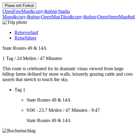
Plane mit
Furkot
OpenFreeMap
&copy;&nbsp;Stadia
Maps
&copy;&nbsp;OpenMapTiles
&copy;&nbsp;OpenStreetMap&nbs
Reiseverlauf
Reiseführer
State Routes 49 & 14A
1 Tag
/
24 Meilen
/
47 Minuten
This route is celebrated for its dramatic vistas viewed from large
hilltop farms defined by stone walls, leisurely grazing cattle and corn
tassels that stretch to touch the sky.
Tag 1
State Routes 49 & 14A
9:00
-
23.7 Meilen
/
47 Minuten
-
9:47
State Routes 49 & 14A