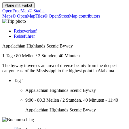
Plane mit
Furkot
OpenFreeMap
© Stadia
Maps
© OpenMapTiles
© OpenStreetMap contributors
Reiseverlauf
Reiseführer
Appalachian Highlands Scenic Byway
1 Tag
/
80 Meilen
/
2 Stunden, 40 Minuten
The byway traverses an area of diverse beauty from the deepest
canyon east of the Mississippi to the highest point in Alabama.
Tag 1
Appalachian Highlands Scenic Byway
9:00
-
80.3 Meilen
/
2 Stunden, 40 Minuten
-
11:40
Appalachian Highlands Scenic Byway