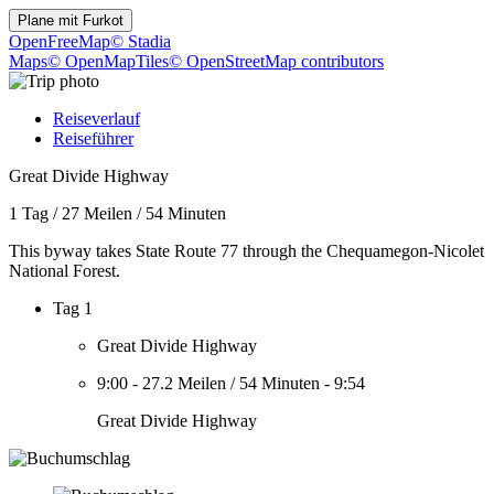
Plane mit
Furkot
OpenFreeMap
© Stadia
Maps
© OpenMapTiles
© OpenStreetMap contributors
Reiseverlauf
Reiseführer
Great Divide Highway
1 Tag
/
27 Meilen
/
54 Minuten
This byway takes State Route 77 through the Chequamegon-Nicolet
National Forest.
Tag 1
Great Divide Highway
9:00
-
27.2 Meilen
/
54 Minuten
-
9:54
Great Divide Highway