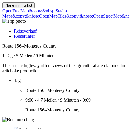
Plane mit
Furkot
OpenFreeMap
&copy;&nbsp;Stadia
Maps
&copy;&nbsp;OpenMapTiles
&copy;&nbsp;OpenStreetMap&nbs
Reiseverlauf
Reiseführer
Route 156--Monterey County
1 Tag
/
5 Meilen
/
9 Minuten
This scenic highway offers views of the agricultural area famous for
artichoke production.
Tag 1
Route 156--Monterey County
9:00
-
4.7 Meilen
/
9 Minuten
-
9:09
Route 156--Monterey County