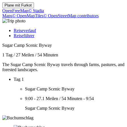
Plane mit
Furkot
OpenFreeMap
© Stadia
Maps
© OpenMapTiles
© OpenStreetMap contributors
Reiseverlauf
Reiseführer
Sugar Camp Scenic Byway
1 Tag
/
27 Meilen
/
54 Minuten
The Sugar Camp Scenic Byway travels through farms, pastures, and
forested landscapes.
Tag 1
Sugar Camp Scenic Byway
9:00
-
27.1 Meilen
/
54 Minuten
-
9:54
Sugar Camp Scenic Byway