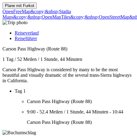
Plane mit
Furkot
OpenFreeMap
&copy;&nbsp;Stadia
Maps
&copy;&nbsp;OpenMapTiles
&copy;&nbsp;OpenStreetMap&nbs
Reiseverlauf
Reiseführer
Carson Pass Highway (Route 88)
1 Tag
/
52 Meilen
/
1 Stunde, 44 Minuten
Carson Pass Highway is considered by many to be the most
beautiful and visually dramatic of the several trans-Sierra highways
in California.
Tag 1
Carson Pass Highway (Route 88)
9:00
-
52.4 Meilen
/
1 Stunde, 44 Minuten
-
10:44
Carson Pass Highway (Route 88)