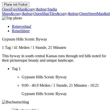
Plane mit
Furkot
OpenFreeMap
&copy;&nbsp;Stadia
Maps
&copy;&nbsp;OpenMapTiles
&copy;&nbsp;OpenStreetMap&nbs
Reiseverlauf
Reiseführer
Gypsum Hills Scenic Byway
1 Tag
/
41 Meilen
/
1 Stunde, 21 Minuten
This byway in south central Kansas runs through red hills noted for
their picturesque beauty and unique landscape.
Tag 1
Gypsum Hills Scenic Byway
9:00
-
40.9 Meilen
/
1 Stunde, 21 Minuten
-
10:21
Gypsum Hills Scenic Byway