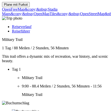
Plane mit
Furkot
OpenFreeMap
&copy;&nbsp;Stadia
Maps
&copy;&nbsp;OpenMapTiles
&copy;&nbsp;OpenStreetMap&nbs
Reiseverlauf
Reiseführer
Military Trail
1 Tag
/
88 Meilen
/
2 Stunden, 56 Minuten
This trail offers a dynamic mix of recreation, war history, and scenic
beauty.
Tag 1
Military Trail
9:00
-
88.4 Meilen
/
2 Stunden, 56 Minuten
-
11:56
Military Trail