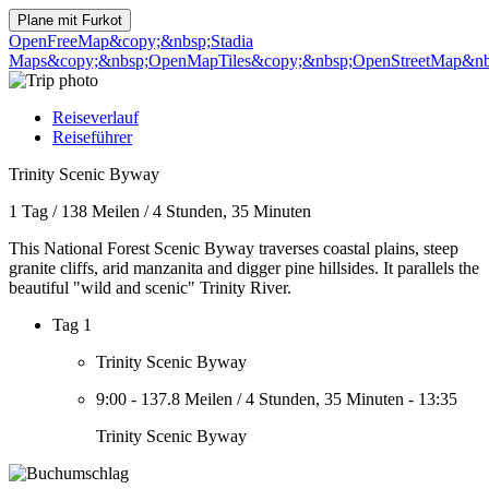
Plane mit
Furkot
OpenFreeMap
&copy;&nbsp;Stadia
Maps
&copy;&nbsp;OpenMapTiles
&copy;&nbsp;OpenStreetMap&nbs
Reiseverlauf
Reiseführer
Trinity Scenic Byway
1 Tag
/
138 Meilen
/
4 Stunden, 35 Minuten
This National Forest Scenic Byway traverses coastal plains, steep
granite cliffs, arid manzanita and digger pine hillsides. It parallels the
beautiful "wild and scenic" Trinity River.
Tag 1
Trinity Scenic Byway
9:00
-
137.8 Meilen
/
4 Stunden, 35 Minuten
-
13:35
Trinity Scenic Byway