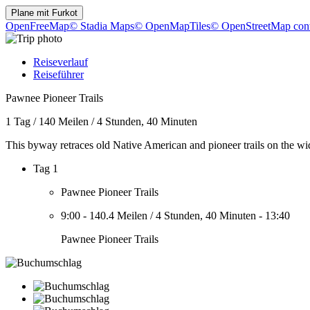
Plane mit
Furkot
OpenFreeMap
© Stadia Maps
© OpenMapTiles
© OpenStreetMap cont
Reiseverlauf
Reiseführer
Pawnee Pioneer Trails
1 Tag
/
140 Meilen
/
4 Stunden, 40 Minuten
This byway retraces old Native American and pioneer trails on the wid
Tag 1
Pawnee Pioneer Trails
9:00
-
140.4 Meilen
/
4 Stunden, 40 Minuten
-
13:40
Pawnee Pioneer Trails