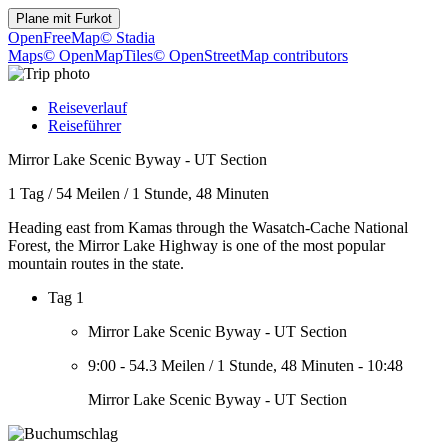
Plane mit
Furkot
OpenFreeMap
© Stadia
Maps
© OpenMapTiles
© OpenStreetMap contributors
Reiseverlauf
Reiseführer
Mirror Lake Scenic Byway - UT Section
1 Tag
/
54 Meilen
/
1 Stunde, 48 Minuten
Heading east from Kamas through the Wasatch-Cache National
Forest, the Mirror Lake Highway is one of the most popular
mountain routes in the state.
Tag 1
Mirror Lake Scenic Byway - UT Section
9:00
-
54.3 Meilen
/
1 Stunde, 48 Minuten
-
10:48
Mirror Lake Scenic Byway - UT Section