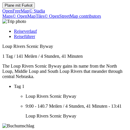
Plane mit
Furkot
OpenFreeMap
© Stadia
Maps
© OpenMapTiles
© OpenStreetMap contributors
Reiseverlauf
Reiseführer
Loup Rivers Scenic Byway
1 Tag
/
141 Meilen
/
4 Stunden, 41 Minuten
The Loup Rivers Scenic Byway gains its name from the North
Loup, Middle Loup and South Loup Rivers that meander through
central Nebraska.
Tag 1
Loup Rivers Scenic Byway
9:00
-
140.7 Meilen
/
4 Stunden, 41 Minuten
-
13:41
Loup Rivers Scenic Byway