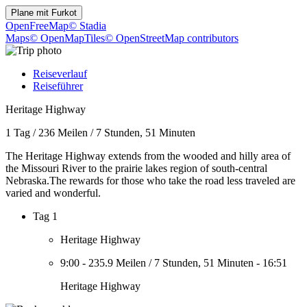
Plane mit
Furkot
OpenFreeMap
© Stadia
Maps
© OpenMapTiles
© OpenStreetMap contributors
Reiseverlauf
Reiseführer
Heritage Highway
1 Tag
/
236 Meilen
/
7 Stunden, 51 Minuten
The Heritage Highway extends from the wooded and hilly area of
the Missouri River to the prairie lakes region of south-central
Nebraska.The rewards for those who take the road less traveled are
varied and wonderful.
Tag 1
Heritage Highway
9:00
-
235.9 Meilen
/
7 Stunden, 51 Minuten
-
16:51
Heritage Highway