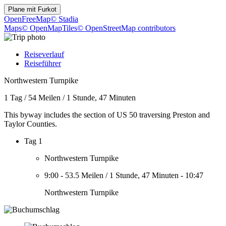
Plane mit
Furkot
OpenFreeMap
© Stadia
Maps
© OpenMapTiles
© OpenStreetMap contributors
Reiseverlauf
Reiseführer
Northwestern Turnpike
1 Tag
/
54 Meilen
/
1 Stunde, 47 Minuten
This byway includes the section of US 50 traversing Preston and
Taylor Counties.
Tag 1
Northwestern Turnpike
9:00
-
53.5 Meilen
/
1 Stunde, 47 Minuten
-
10:47
Northwestern Turnpike