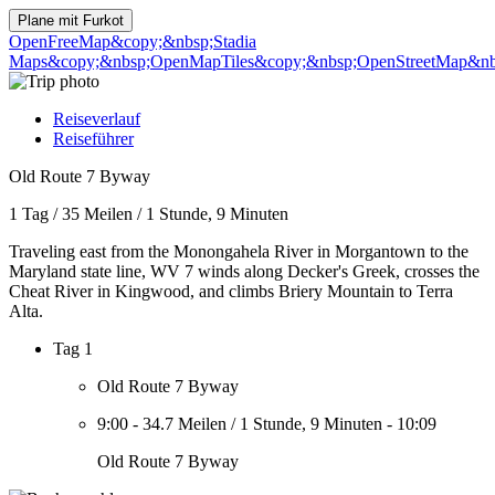
Plane mit
Furkot
OpenFreeMap
&copy;&nbsp;Stadia
Maps
&copy;&nbsp;OpenMapTiles
&copy;&nbsp;OpenStreetMap&nbs
Reiseverlauf
Reiseführer
Old Route 7 Byway
1 Tag
/
35 Meilen
/
1 Stunde, 9 Minuten
Traveling east from the Monongahela River in Morgantown to the
Maryland state line, WV 7 winds along Decker's Greek, crosses the
Cheat River in Kingwood, and climbs Briery Mountain to Terra
Alta.
Tag 1
Old Route 7 Byway
9:00
-
34.7 Meilen
/
1 Stunde, 9 Minuten
-
10:09
Old Route 7 Byway