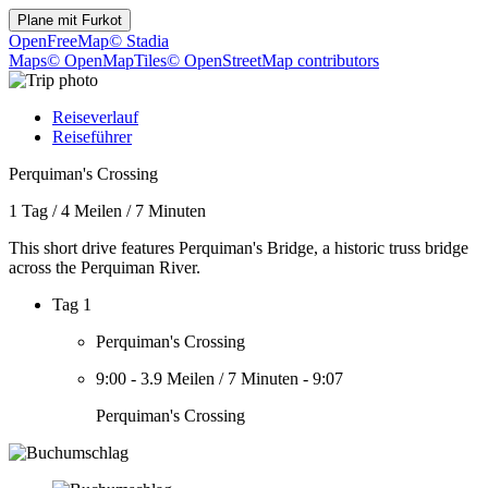
Plane mit
Furkot
OpenFreeMap
© Stadia
Maps
© OpenMapTiles
© OpenStreetMap contributors
Reiseverlauf
Reiseführer
Perquiman's Crossing
1 Tag
/
4 Meilen
/
7 Minuten
This short drive features Perquiman's Bridge, a historic truss bridge
across the Perquiman River.
Tag 1
Perquiman's Crossing
9:00
-
3.9 Meilen
/
7 Minuten
-
9:07
Perquiman's Crossing