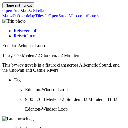
Plane mit
Furkot
OpenFreeMap
© Stadia
Maps
© OpenMapTiles
© OpenStreetMap contributors
Reiseverlauf
Reiseführer
Edenton-Windsor Loop
1 Tag
/
76 Meilen
/
2 Stunden, 32 Minuten
This byway travels in a figure eight across Albemarle Sound, and
the Chowan and Cashie Rivers.
Tag 1
Edenton-Windsor Loop
9:00
-
76.3 Meilen
/
2 Stunden, 32 Minuten
-
11:32
Edenton-Windsor Loop