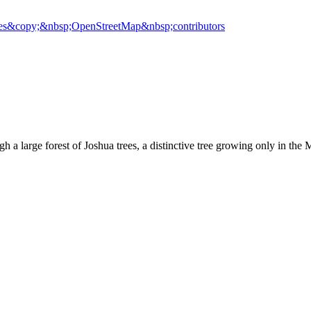
es
&copy;&nbsp;OpenStreetMap&nbsp;contributors
h a large forest of Joshua trees, a distinctive tree growing only in the