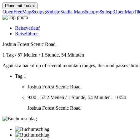
Plane mit
Furkot
OpenFreeMap
&copy;&nbsp;Stadia Maps
&copy;&nbsp;OpenMapTil
Reiseverlauf
Reiseführer
Joshua Forest Scenic Road
1 Tag
/
57 Meilen
/
1 Stunde, 54 Minuten
Against a backdrop of several mountain ranges, this road passes throug
Tag 1
Joshua Forest Scenic Road
9:00
-
57.2 Meilen
/
1 Stunde, 54 Minuten
-
10:54
Joshua Forest Scenic Road