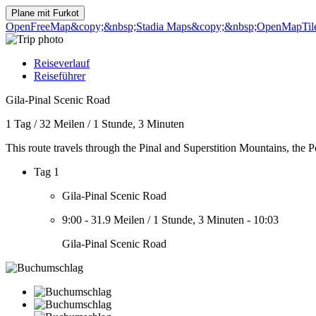
Plane mit
Furkot
OpenFreeMap
&copy;&nbsp;Stadia Maps
&copy;&nbsp;OpenMapTil
Reiseverlauf
Reiseführer
Gila-Pinal Scenic Road
1 Tag
/
32 Meilen
/
1 Stunde, 3 Minuten
This route travels through the Pinal and Superstition Mountains, the
Tag 1
Gila-Pinal Scenic Road
9:00
-
31.9 Meilen
/
1 Stunde, 3 Minuten
-
10:03
Gila-Pinal Scenic Road