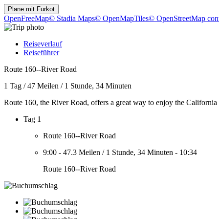
Plane mit
Furkot
OpenFreeMap
© Stadia Maps
© OpenMapTiles
© OpenStreetMap cont
Reiseverlauf
Reiseführer
Route 160--River Road
1 Tag
/
47 Meilen
/
1 Stunde, 34 Minuten
Route 160, the River Road, offers a great way to enjoy the California
Tag 1
Route 160--River Road
9:00
-
47.3 Meilen
/
1 Stunde, 34 Minuten
-
10:34
Route 160--River Road