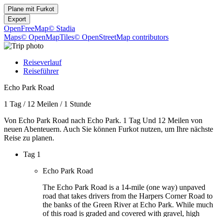
Plane mit
Furkot
Export
OpenFreeMap
© Stadia
Maps
© OpenMapTiles
© OpenStreetMap contributors
Reiseverlauf
Reiseführer
Echo Park Road
1 Tag
/
12 Meilen
/
1 Stunde
Von Echo Park Road nach Echo Park. 1 Tag Und 12 Meilen von
neuen Abenteuern. Auch Sie können Furkot nutzen, um Ihre nächste
Reise zu planen.
Tag 1
Echo Park Road
The Echo Park Road is a 14-mile (one way) unpaved
road that takes drivers from the Harpers Corner Road to
the banks of the Green River at Echo Park. While much
of this road is graded and covered with gravel, high